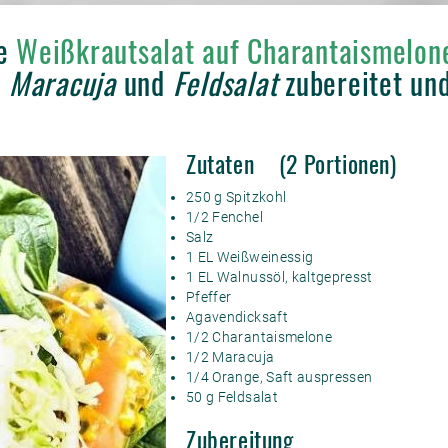
he
Weißkrautsalat auf Charantaismelo
, Maracuja
und
Feldsalat
zubereitet und
Zutaten (2 Portionen)
250 g Spitzkohl
1/2 Fenchel
Salz
1 EL Weißweinessig
1 EL Walnussöl, kaltgepresst
Pfeffer
Agavendicksaft
1/2 Charantaismelone
1/2 Maracuja
1/4 Orange, Saft auspressen
50 g Feldsalat
Zubereitung