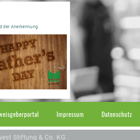
nd der Anerkennung.
weisgeberportal
Impressum
Datenschutz
est Stiftung & Co. KG .