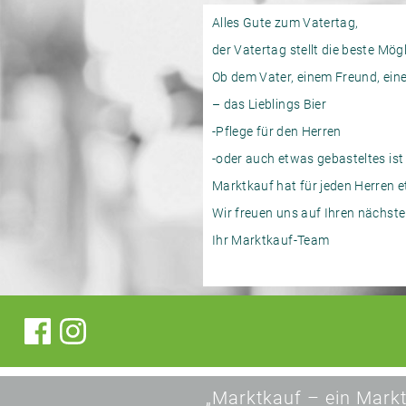
Alles Gute zum Vatertag,
der Vatertag stellt die beste Mö
Ob dem Vater, einem Freund, ein
– das Lieblings Bier
-Pflege für den Herren
-oder auch etwas gebasteltes ist
Marktkauf hat für jeden Herren e
Wir freuen uns auf Ihren nächst
Ihr Marktkauf-Team
„Marktkauf – ein Markt