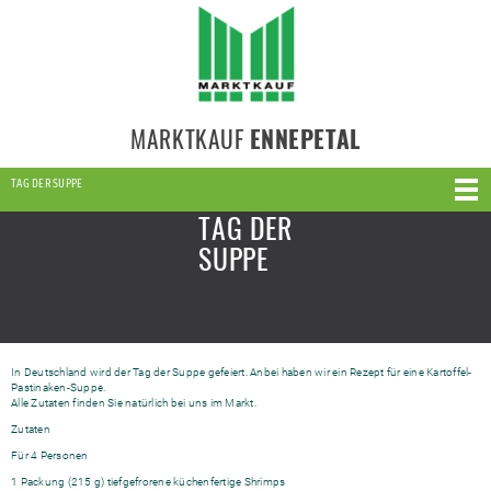
MARKTKAUF
ENNEPETAL
TAG DER SUPPE
TAG DER
SUPPE
In Deutschland wird der Tag der Suppe gefeiert. Anbei haben wir ein Rezept für eine Kartoffel-
Pastinaken-Suppe.
Alle Zutaten finden Sie natürlich bei uns im Markt.
Zutaten
Für 4 Personen
1 Packung (215 g) tiefgefrorene küchenfertige Shrimps