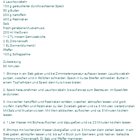
4 Lauchzwiebeln
100 g geräucherter durchwachsener Speck
50 g Butter
200 g Kartoffeln
400 g Pastinaken
Salz
frisch geriebene Muskatnuss
200 ml Weißwein
1–2 TL Instant Gemüsebrühe
2 EL Zitronensaft
1 EL Sonnenblumenöl
Pfeffer
100 g Schlagsahne
Zubereitung
60 Minuten
1. Shrimps in ein Sieb geben und bei Zimmtertemperatur auftauen lassen. Lauchzwiebeln
putzen, waschen und in Röllchen schneiden. Speck in kurze Streifen schneiden. Butter in
einem Topf erhitzen und Speck darin kurz kross braten.
2. Speck herausnehmen und Lauchzwiebeln, bis auf etwas zum Bestreuen, im Speckfett
andünsten.
3. Inzwischen Kartoffeln und Pastinaken schälen, waschen, abtropfen lassen und grob
würfeln. Kartoffeln und Pastinaken zu den Zwiebeln geben und ca. 3 Minuten weiterdünsten.
Mit Salz und Muskat würzen. Mit Wein ablöschen, aufkochen und ca. 5 Minuten köcheln
lassen.
4. 1 Liter Wasser mit Brühe aufkochen und dazugießen und ca. 20 Minuten köcheln lassen.
5. Shrimps mit kochendem Wasser übergießen und ca. 3 Minuten darin ziehen lassen. In ein
Sieb geben, abtropfen lassen und, bis auf 4 Stück zum Garnieren, grob hacken. Gehackte
Shrimps mit Zitronensaft, Öl, Salz und Pfeffer marinieren.