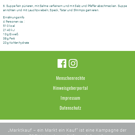
6. Suppe fein pürieren, mit Sahne verfeinern und mit Salz und Pfeffer abschmecken. Suppe
anrichten und mit Lauchzwiebeln, Speck, Tatar und Shrimps garnieren.
Ernährungsinfo
4 Personen ca. :
510 kcal
2140 kJ
13g Eiweiß
38g Fett
20g Kohlenhydrate
Menschenrechte
Hinweisgeberportal
Impressum
Datenschutz
„Marktkauf – ein Markt ein Kauf“ ist eine Kampagne der