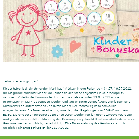
Teilnahmebedingungen:
Kinder haben bei teilnehmenden Marktkauf-Märkten in den Ferien, vom 04.07.-16.07.2022,
die Möglichkeit mit ihrer Kinder Bonuskarte an der Kasse bei jedem Einkauf Stempel zu
sammeln. Volle Kinder Bonuskarten können bis spätestens den 23.07.2022 an der
Information im Markt abgegeben werden und landen so im Lostopf. Ausgeschlossen sind
Mitarbeiter des Unternehmens und deren Kinder. Der Rechtsweg ist ausdrücklich
ausgeschlossen. Die Datenverarbeitung unterliegt den Regelungen der DSGVO und dem
BDSG. Die erhobenen personenbezogenen Daten werden nur für interne Zwecke verarbeitet
und genutzt und nach Durchführung des Gewinnspiels gelöscht. Das Los entscheidet und die
Gewinner werden kurzfristig benachrichtigt. Eine Barauszahlung des Gewinnes ist nicht
möglich. Teilnahmeschluss ist der 23.07.2022.