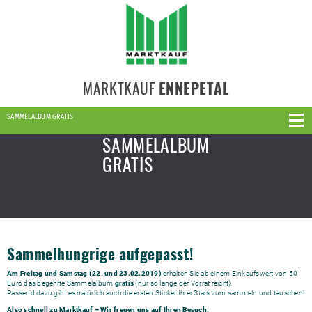
MARKTKAUF
ENNEPETAL
SAMMELALBUM GRATIS
SAMMELALBUM
GRATIS
Sammelhungrige aufgepasst!
Am Freitag und Samstag (22. und 23.02.2019)
erhalten Sie ab einem Einkaufswert von 50
Euro das begehrte Sammelalbum
gratis
(nur so lange der Vorrat reicht).
Passend dazu gibt es natürlich auch die ersten Sticker Ihrer Stars zum sammeln und tauschen!
Also schnell zu Marktkauf – Wir freuen uns auf Ihren Besuch.