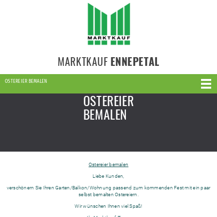
MARKTKAUF
ENNEPETAL
OSTEREIER BEMALEN
OSTEREIER
BEMALEN
Ostereier bemalen
Liebe Kunden,
verschönern Sie Ihren Garten/Balkon/Wohnung passend zum kommenden Fest mit ein paar
selbst bemalten Ostereiern.
Wir wünschen Ihnen viel Spaß!