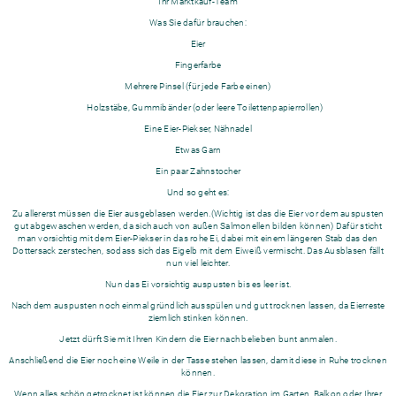
Ihr Marktkauf-Team
Was Sie dafür brauchen:
Eier
Fingerfarbe
Mehrere Pinsel (für jede Farbe einen)
Holzstäbe, Gummibänder (oder leere Toilettenpapierrollen)
Eine Eier-Piekser, Nähnadel
Etwas Garn
Ein paar Zahnstocher
Und so geht es:
Zu allererst müssen die Eier ausgeblasen werden.(Wichtig ist das die Eier vor dem auspusten
gut abgewaschen werden, da sich auch von außen Salmonellen bilden können) Dafür sticht
man vorsichtig mit dem Eier-Piekser in das rohe Ei, dabei mit einem längeren Stab das den
Dottersack zerstechen, sodass sich das Eigelb mit dem Eiweiß vermischt. Das Ausblasen fällt
nun viel leichter.
Nun das Ei vorsichtig auspusten bis es leer ist.
Nach dem auspusten noch einmal gründlich ausspülen und gut trocknen lassen, da Eierreste
ziemlich stinken können.
Jetzt dürft Sie mit Ihren Kindern die Eier nach belieben bunt anmalen.
Anschließend die Eier noch eine Weile in der Tasse stehen lassen, damit diese in Ruhe trocknen
können.
Wenn alles schön getrocknet ist können die Eier zur Dekoration im Garten, Balkon oder Ihrer