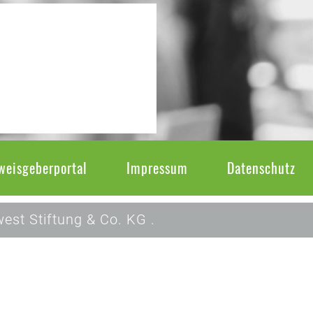
weisgeberportal
Impressum
Datenschutz
est Stiftung & Co. KG .