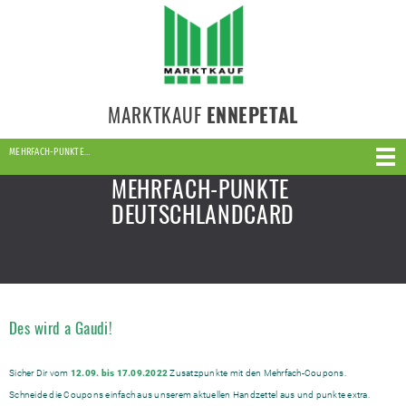
MARKTKAUF
ENNEPETAL
MEHRFACH-PUNKTE…
MEHRFACH-PUNKTE
DEUTSCHLANDCARD
Des wird a Gaudi!
Sicher Dir vom
12
.09. bis 17.09.2022
Zusatzpunkte mit den Mehrfach-Coupons.
Schneide die Coupons einfach aus unserem aktuellen Handzettel aus und punkte extra.