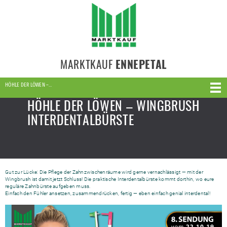
MARKTKAUF
ENNEPETAL
HÖHLE DER LÖWEN –…
HÖHLE DER LÖWEN – WINGBRUSH
INTERDENTALBÜRSTE
Gut zur Lücke: Die Pflege der Zahnzwischenräume wird gerne vernachlässigt — mit der
Wingbrush ist damit jetzt Schluss! Die praktische Interdentalbürste kommt dorthin, wo eure
reguläre Zahnbürste aufgeben muss.
Einfach den Fühler ansetzen, zusammendrücken, fertig — eben einfach genial interdental!