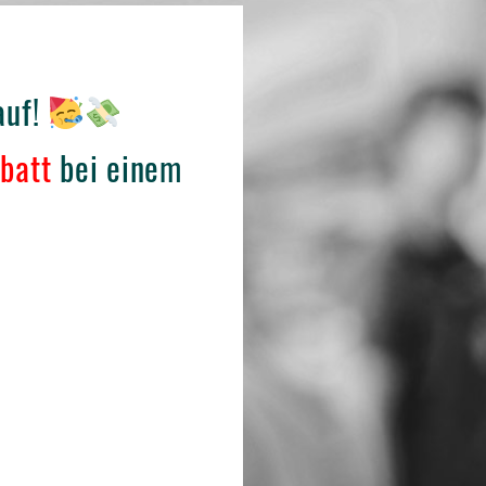
auf!
batt
bei einem