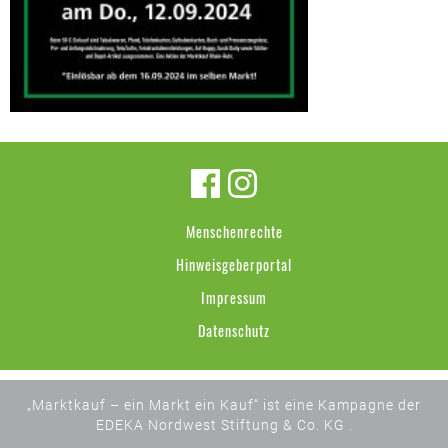
Menschenrechte
Hinweisgeberportal
Impressum
Datenschutz
„Marktkauf – ein Markt ein Kauf“ ist eine Kampagne der
EDEKA Nordwest Stiftung & Co. KG .