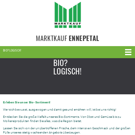
MARKTKAUF
ENNEPETAL
BIO? LOGISCH!
BIO?
LOGISCH!
Erleben Sie unser Bio-Sortiment!
Wer sich bewusst, ausgewogen und damit gesund ernähren will, ist bei uns richtig!
Entdecken Sie die große Vielfalt unseres Bio-Sortiments. Von Obst und Gemüse bis zu
Molkereiprodukten finden Sie alles, was die Region bietet.
Lassen Sie sich von der unübertroffenen Frische, dem intensiven Geschmack und der großen
Fülle unseres stetig wachsenden Angebots überzeugen.