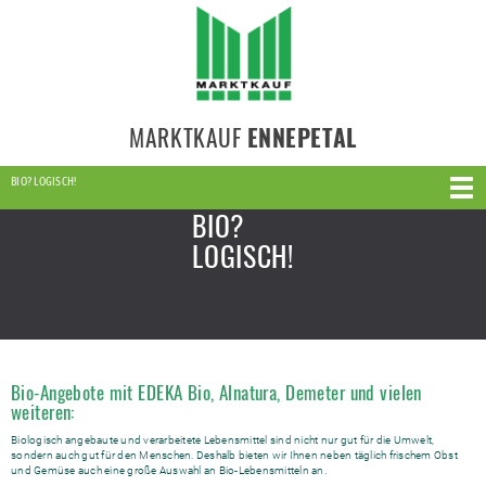
MARKTKAUF
ENNEPETAL
BIO? LOGISCH!
BIO?
LOGISCH!
Bio-Angebote mit EDEKA Bio, Alnatura, Demeter und vielen
weiteren:
Biologisch angebaute und verarbeitete Lebensmittel sind nicht nur gut für die Umwelt,
sondern auch gut für den Menschen. Deshalb bieten wir Ihnen neben täglich frischem Obst
und Gemüse auch eine große Auswahl an Bio-Lebensmitteln an.