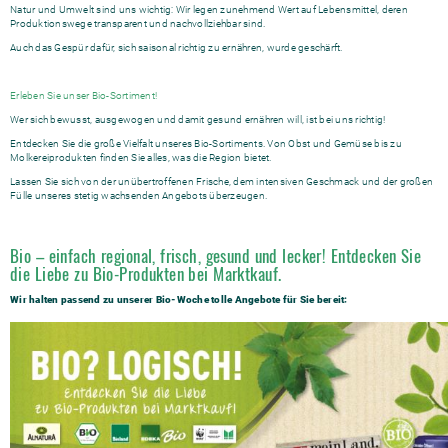
Natur und Umwelt sind uns wichtig: Wir legen zunehmend Wert auf Lebensmittel, deren
Produktionswege transparent und nachvollziehbar sind.
Auch das Gespür dafür, sich saisonal richtig zu ernähren, wurde geschärft.
Erleben Sie unser Bio-Sortiment!
Wer sich bewusst, ausgewogen und damit gesund ernähren will, ist bei uns richtig!
Entdecken Sie die große Vielfalt unseres Bio-Sortiments. Von Obst und Gemüse bis zu
Molkereiprodukten finden Sie alles, was die Region bietet.
Lassen Sie sich von der unübertroffenen Frische, dem intensiven Geschmack und der großen
Fülle unseres stetig wachsenden Angebots überzeugen.
Bio – einfach regional, frisch, gesund und lecker! Entdecken Sie
die Liebe zu Bio-Produkten bei Marktkauf.
Wir halten passend zu unserer Bio-Woche tolle Angebote für Sie bereit: