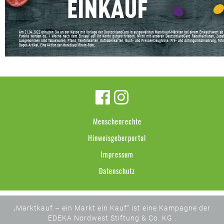
Menschenrechte
Hinweisgeberportal
Impressum
Datenschutz
„Marktkauf – ein Markt ein Kauf“ ist eine Kampagne der
EDEKA Nordwest Stiftung & Co. KG .