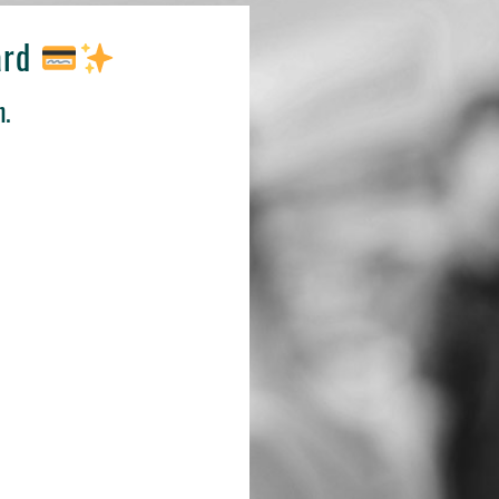
ard
n.